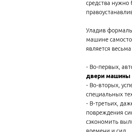
средства нужно
правоустанавли
Уладив формальн
машине самосто
является весьма
- Во-первых, а
двери машины
- Во-вторых, ус
специальных те
- В-третьих, даж
повреждения сис
сэкономить выл
времени и сил.