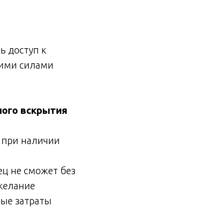
ь доступ к
оими силами
ного вскрытия
 при наличии
ц не сможет без
 желание
ные затраты