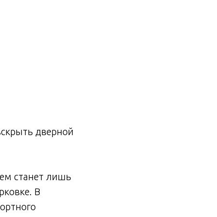
вскрыть дверной
ем станет лишь
рковке. В
портного