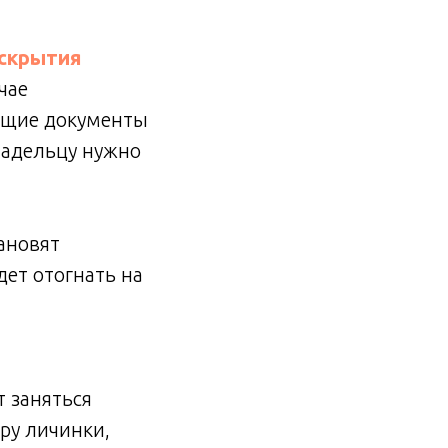
вскрытия
чае
ющие документы
ладельцу нужно
ановят
ет отогнать на
 заняться
ру личинки,