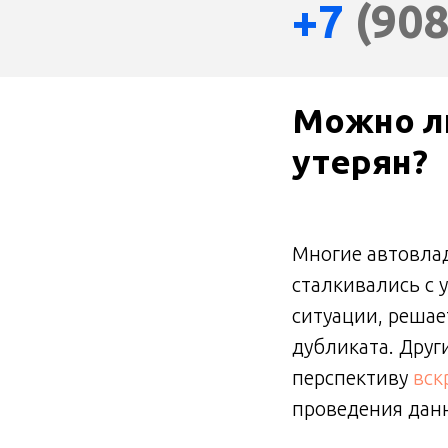
+7
(908
Можно ли
утерян?
Многие автовла
сталкивались с 
ситуации, реша
дубликата. Друг
перспективу
вск
проведения данн