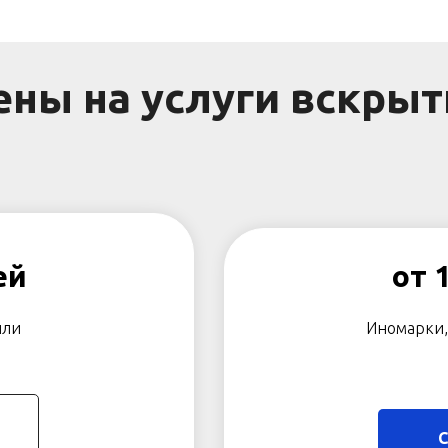
ены на услуги вскрыт
ей
от 
или
Иномарки,
С