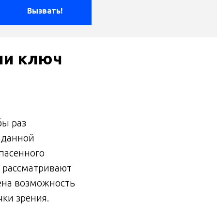
Вызвать!
ли ключ
бы раз
в данной
пасенного
а рассматривают
ена возможность
ки зрения.