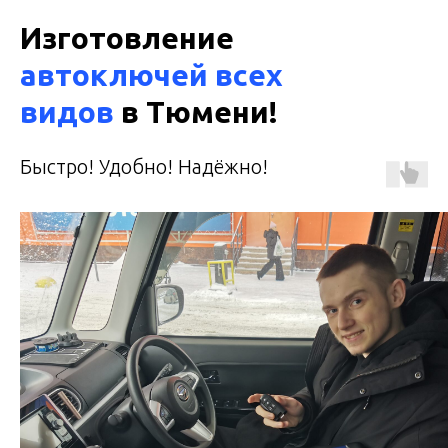
Изготовление
автоключей всех
видов
в Тюмени!
Быcтрo! Удобнo! Hадёжнo!